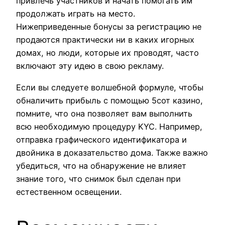
привлечь участников и начать помогать им
продолжать играть на место.
Нижеприведенные бонусы за регистрацию не
продаются практически ни в каких игорных
домах, но люди, которые их проводят, часто
включают эту идею в свою рекламу.
Если вы следуете волшебной формуле, чтобы
обналичить прибыль с помощью 5сот казино,
помните, что она позволяет вам выполнить
всю необходимую процедуру KYC. Например,
отправка графического идентификатора и
двойника в доказательство дома. Также важно
убедиться, что на обнаружение не влияет
знание того, что снимок был сделан при
естественном освещении.