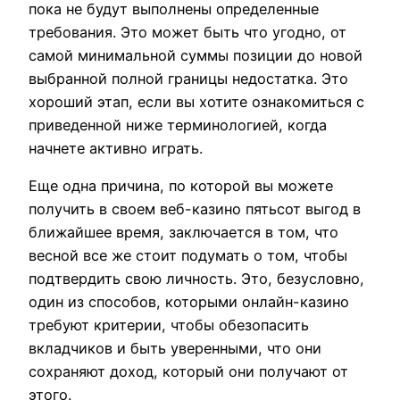
пока не будут выполнены определенные
требования. Это может быть что угодно, от
самой минимальной суммы позиции до новой
выбранной полной границы недостатка. Это
хороший этап, если вы хотите ознакомиться с
приведенной ниже терминологией, когда
начнете активно играть.
Еще одна причина, по которой вы можете
получить в своем веб-казино пятьсот выгод в
ближайшее время, заключается в том, что
весной все же стоит подумать о том, чтобы
подтвердить свою личность. Это, безусловно,
один из способов, которыми онлайн-казино
требуют критерии, чтобы обезопасить
вкладчиков и быть уверенными, что они
сохраняют доход, который они получают от
этого.