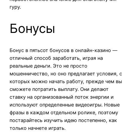
гуру.
Бонусы
Бонус в пятьсот бонусов в онлайн-казино —
отличный способ заработать, играя на
реальные деньги. Это не просто
мошенничество, но оно предлагает условия, с
которых можно начать работу, прежде чем вы
сможете потратить выплату. Они делают
ставку на организованный поток энергии и
используют определенные видеоигры. Новые
фразы в каждом отдельном ролике, поэтому
постарайтесь изучить идею постепенно, как
только начнете играть.