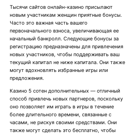
Тысячи сайтов онлайн-казино присылают
новым участникам женщин приятные бонусы.
Часто это важная часть вашего
первоначального взноса, увеличивающая ее
начальный банкролл. Следующие бонусы за
регистрацию предназначены для привлечения
новых участников, чтобы поддерживать ваш
текущий капитал не ниже капитала. Они также
могут вдохновлять избранные игры или
предложения.
Казино 5 сотен дополнительных — отличный
способ привлечь новых партнеров, поскольку
оно позволяет им играть в игры в течение
более длительного времени, связанные с
часами, не рискуя своими средствами. Они
также могут сделать это бесплатно, чтобы