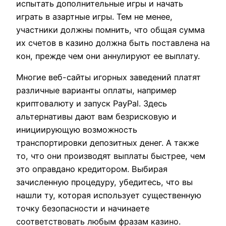
испытать дополнительные игры и начать
играть в азартные игры. Тем не менее,
участники должны помнить, что общая сумма
их счетов в казино должна быть поставлена ​​на
кон, прежде чем они аннулируют ее выплату.
Многие веб-сайты игорных заведений платят
различные варианты оплаты, например
криптовалюту и запуск PayPal. Здесь
альтернативы дают вам безрисковую и
инициирующую возможность
транспортировки депозитных денег. А также
то, что они производят выплаты быстрее, чем
это оправдано кредитором. Выбирая
зачисленную процедуру, убедитесь, что вы
нашли ту, которая использует существенную
точку безопасности и начинаете
соответствовать любым фразам казино.