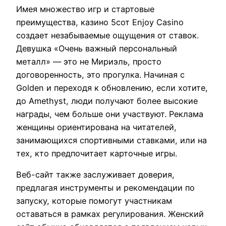
Имея множество игр и стартовые
преимущества, казино 5сот Enjoy Casino
создает незабываемые ощущения от ставок.
Девушка «Очень важный персональный
металл» — это не Мириэль, просто
договоренность, это прогулка. Начиная с
Golden и переходя к обновлению, если хотите,
до Amethyst, люди получают более высокие
награды, чем больше они участвуют. Реклама
женщины ориентирована на читателей,
занимающихся спортивными ставками, или на
тех, кто предпочитает карточные игры.
Веб-сайт также заслуживает доверия,
предлагая инструменты и рекомендации по
запуску, которые помогут участникам
оставаться в рамках регулирования. Женский