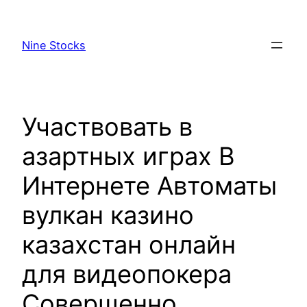
Skip
to
Nine Stocks
content
Участвовать в
азартных играх В
Интернете Автоматы
вулкан казино
казахстан онлайн
для видеопокера
Совершенно