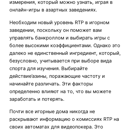
измерения, который можно узнать, играя в
онлайн-игры в азартных заведениях.
Необходим новый уровень RTP в игорном
заведении, поскольку он поможет вам
управлять банкроллом и выбирать игры с
более высокими коэффициентами. Однако это
далеко не единственный ингредиент, который,
безусловно, учитывается при выборе вида
спорта для изучения. Выбирайте
действие’азины, поражающие частоту и
начинайте различать. Эти факторы
определенно влияют на то, что вы можете
заработать и потерять.
Почти все игорные дома никогда не
раскрывают информацию о комиссиях RTP на
своих автоматах для видеопокера. Это