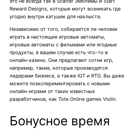
это не всегда так в Scatter Эмблемы и Start
Reward Designs, которые могут возникать где
угодно внутри катушек для нахлыста.
Независимо от того, собирается ли человек
играть в настоящие игровые автоматы,
игровые автоматы с фильмами или ягодные
продукты, в вашем случае есть что-то в
онлайн-казино. Они предлагают сотни игр,
например, такие, которые производятся
лидерами бизнеса, а также IGT и RTG. Вы даже
можете поэкспериментировать с новыми
онлайн-играми от таких известных
разработчиков, как Tote Online games Violin.
Бонусное время